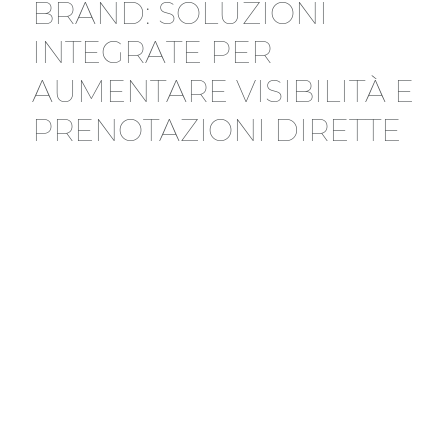
B
R
A
N
D
:
S
O
L
U
Z
I
O
N
I
I
N
T
E
G
R
A
T
E
P
E
R
A
U
M
E
N
T
A
R
E
V
I
S
I
B
I
L
I
T
À
E
P
R
E
N
O
T
A
Z
I
O
N
I
D
I
R
E
T
T
E