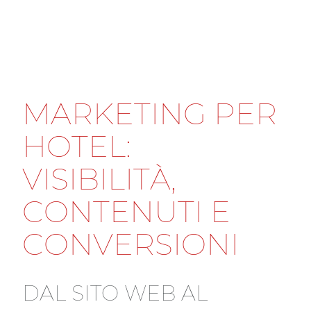
IT
EN
IN
SIDER
M
A
R
K
E
T
I
N
G
P
E
R
H
O
T
E
L
:
V
I
S
I
B
I
L
I
T
À
,
C
O
N
T
E
N
U
T
I
E
C
O
N
V
E
R
S
I
O
N
I
D
A
L
S
I
T
O
W
E
B
A
L