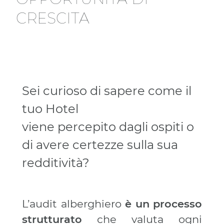
C
R
E
S
C
I
T
A
Sei curioso di sapere come il
tuo Hotel
viene percepito dagli ospiti o
di avere certezze sulla sua
redditività?
L’audit alberghiero
è un processo
strutturato
che valuta ogni