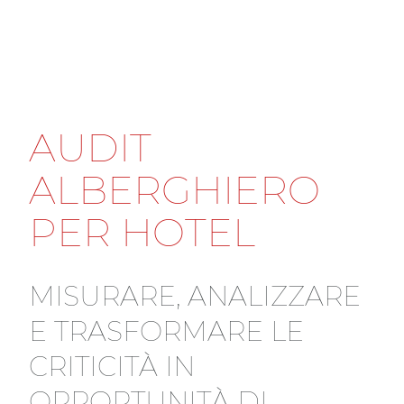
IT
EN
IN
SIDER
A
U
D
I
T
A
L
B
E
R
G
H
I
E
R
O
P
E
R
H
O
T
E
L
M
I
S
U
R
A
R
E
,
A
N
A
L
I
Z
Z
A
R
E
E
T
R
A
S
F
O
R
M
A
R
E
L
E
C
R
I
T
I
C
I
T
À
I
N
O
P
P
O
R
T
U
N
I
T
À
D
I