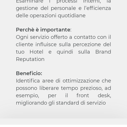
redditività
Esaminare i processi interni, la
del tuo Hotel (Ricavi, Costi
di Distribuzione, EBITDA)
gestione del personale e l’efficienza
delle operazioni quotidiane
Perchè è importante
:
ti aiuta a capire se stai vendendo al
Perchè è importante
:
giusto prezzo, a quantificare i costi di
Ogni servizio offerto a contatto con il
distribuzione e a confrontarti con le
cliente influisce sulla percezione del
performance dei competitors
tuo Hotel e quindi sulla Brand
Reputation
Beneficio:
Fornisce i giusti indicatori per
Beneficio:
individuare i margini di
Identifica aree di ottimizzazione che
miglioramento, superando quello
possono liberare tempo prezioso, ad
che potrebbero fare solo il bilancio o
esempio, per il front desk,
il commercialista
migliorando gli standard di servizio