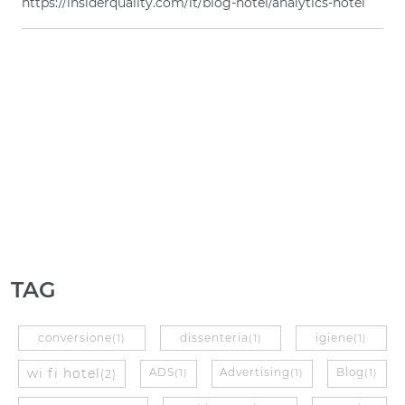
https://insiderquality.com/it/blog-hotel/analytics-hotel
TAG
conversione
dissenteria
igiene
(1)
(1)
(1)
wi fi hotel
ADS
Advertising
Blog
(2)
(1)
(1)
(1)