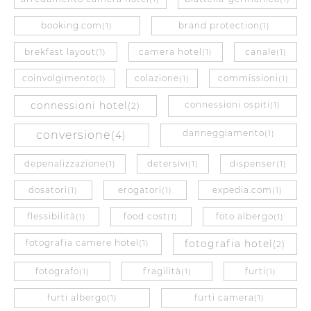
booking.com
brand protection
(1)
(1)
brekfast layout
camera hotel
canale
(1)
(1)
(1)
coinvolgimento
colazione
commissioni
(1)
(1)
(1)
connessioni hotel
connessioni ospiti
(2)
(1)
danneggiamento
conversione
(4)
(1)
depenalizzazione
detersivi
dispenser
(1)
(1)
(1)
dosatori
erogatori
expedia.com
(1)
(1)
(1)
flessibilità
food cost
foto albergo
(1)
(1)
(1)
fotografia camere hotel
fotografia hotel
(1)
(2)
fotografo
fragilità
furti
(1)
(1)
(1)
furti albergo
furti camera
(1)
(1)