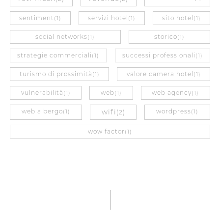
sentiment
servizi hotel
sito hotel
(1)
(1)
(1)
social networks
storico
(1)
(1)
strategie commerciali
successi professionali
(1)
(1)
turismo di prossimità
valore camera hotel
(1)
(1)
vulnerabilità
web
web agency
(1)
(1)
(1)
web albergo
wifi
wordpress
(1)
(2)
(1)
wow factor
(1)