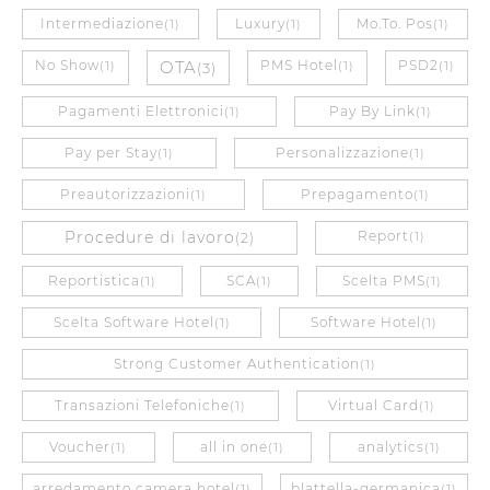
Intermediazione
Luxury
Mo.To. Pos
(1)
(1)
(1)
No Show
OTA
PMS Hotel
PSD2
(1)
(3)
(1)
(1)
Pagamenti Elettronici
Pay By Link
(1)
(1)
Pay per Stay
Personalizzazione
(1)
(1)
Preautorizzazioni
Prepagamento
(1)
(1)
Procedure di lavoro
Report
(2)
(1)
Reportistica
SCA
Scelta PMS
(1)
(1)
(1)
Scelta Software Hotel
Software Hotel
(1)
(1)
Strong Customer Authentication
(1)
Transazioni Telefoniche
Virtual Card
(1)
(1)
Voucher
all in one
analytics
(1)
(1)
(1)
arredamento camera hotel
blattella-germanica
(1)
(1)