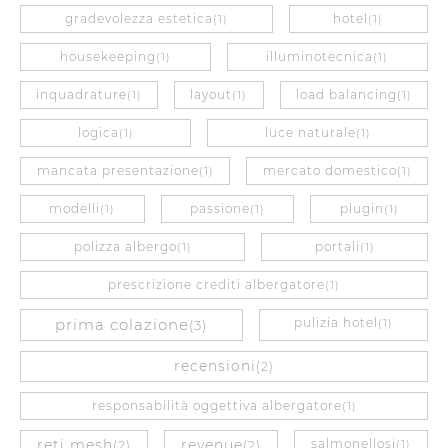
gradevolezza estetica
hotel
(1)
(1)
housekeeping
illuminotecnica
(1)
(1)
inquadrature
layout
load balancing
(1)
(1)
(1)
logica
luce naturale
(1)
(1)
mancata presentazione
mercato domestico
(1)
(1)
modelli
passione
plugin
(1)
(1)
(1)
polizza albergo
portali
(1)
(1)
prescrizione crediti albergatore
(1)
prima colazione
pulizia hotel
(3)
(1)
recensioni
(2)
responsabilità oggettiva albergatore
(1)
reti mesh
revenue
salmonellosi
(2)
(2)
(1)