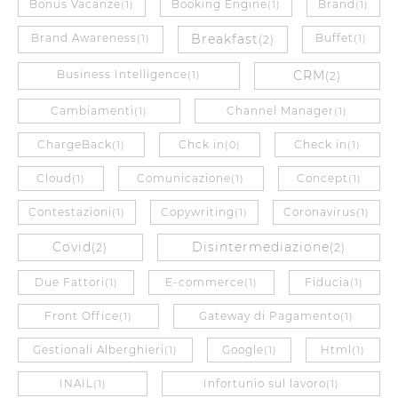
Bonus Vacanze
Booking Engine
Brand
(1)
(1)
(1)
Brand Awareness
Breakfast
Buffet
(1)
(2)
(1)
Business Intelligence
CRM
(1)
(2)
Cambiamenti
Channel Manager
(1)
(1)
ChargeBack
Chck in
Check in
(1)
(0)
(1)
Cloud
Comunicazione
Concept
(1)
(1)
(1)
Contestazioni
Copywriting
Coronavirus
(1)
(1)
(1)
Covid
Disintermediazione
(2)
(2)
Due Fattori
E-commerce
Fiducia
(1)
(1)
(1)
Front Office
Gateway di Pagamento
(1)
(1)
Gestionali Alberghieri
Google
Html
(1)
(1)
(1)
INAIL
Infortunio sul lavoro
(1)
(1)