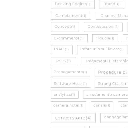
Booking Engine
Brand
(1)
(1)
Cambiamenti
Channel Man
(1)
Concept
Contestazioni
(1)
(1)
E-commerce
Fiducia
(1)
(1)
INAIL
Infortunio sul lavoro
(1)
(1)
PSD2
Pagamenti Elettronic
(1)
Prepagamento
Procedure di
(1)
Software Hotel
Strong Custome
(1)
analytics
arredamento camera
(1)
camera hotel
canale
coi
(1)
(1)
danneggia
conversione
(4)