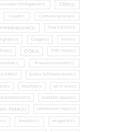
Business Intelligence
CRM
(1)
(2)
Cloud
Comunicazione
(1)
(1)
ermediazione
Due Fattori
(2)
(1)
erghieri
Google
Html
(1)
(1)
(1)
Show
OTA
PMS Hotel
(1)
(3)
(1)
zazione
Preautorizzazioni
(1)
(1)
lta PMS
Scelta Software Hotel
(1)
(1)
ard
Voucher
all in one
(1)
(1)
(1)
nd protection
brekfast layout
(1)
(1)
oni hotel
connessioni ospiti
(2)
(1)
r
dosatori
erogatori
(1)
(1)
(1)