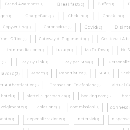
Brand Awareness
Breakfast
Buffet
(1)
(2)
(1)
ager
ChargeBack
Chck in
Check in
(1)
(1)
(0)
(1)
Copywriting
Coronavirus
Covid
Disint
(1)
(1)
(2)
Front Office
Gateway di Pagamento
Gestionali Alb
(1)
(1)
Intermediazione
Luxury
Mo.To. Pos
No 
(1)
(1)
(1)
i
Pay By Link
Pay per Stay
Personaliz
(1)
(1)
(1)
 lavoro
Report
Reportistica
SCA
Sce
(2)
(1)
(1)
(1)
r Authentication
Transazioni Telefoniche
Virtual C
(1)
(1)
 hotel
blattella-germanica
booking.com
bra
(1)
(1)
(1)
nvolgimento
colazione
commissioni
connessi
(1)
(1)
(1)
mento
depenalizzazione
detersivi
dispense
(1)
(1)
(1)