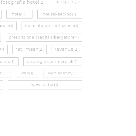
fotografia hotel
fotografo
(2)
(1)
hotel
housekeeping
(1)
(1)
urale
mancata presentazione
(1)
(1)
prescrizione crediti albergatore
(1)
reti mesh
revenue
(1)
(2)
(2)
orico
strategie commerciali
(1)
(1)
à
web
web agency
(1)
(1)
(1)
wow factor
(1)