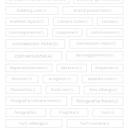
booking.com
brand protection
(1)
(1)
brekfast layout
camera hotel
canale
(1)
(1)
(1)
coinvolgimento
colazione
commissioni
(1)
(1)
(1)
connessioni hotel
connessioni ospiti
(2)
(1)
danneggiamento
conversione
(4)
(1)
depenalizzazione
detersivi
dispenser
(1)
(1)
(1)
dosatori
erogatori
expedia.com
(1)
(1)
(1)
flessibilità
food cost
foto albergo
(1)
(1)
(1)
fotografia camere hotel
fotografia hotel
(1)
(2)
fotografo
fragilità
furti
(1)
(1)
(1)
furti albergo
furti camera
(1)
(1)