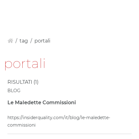
IT
EN
IN
SIDER
tag
portali
portali
RISULTATI (1)
BLOG
Le Maledette Commissioni
https://insiderquality.com/it/blog/le-maledette-
commissioni