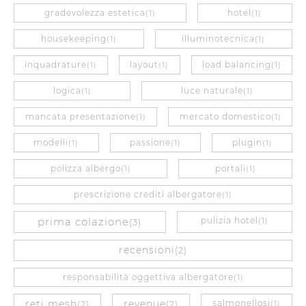
gradevolezza estetica
hotel
(1)
(1)
housekeeping
illuminotecnica
(1)
(1)
inquadrature
layout
load balancing
(1)
(1)
(1)
logica
luce naturale
(1)
(1)
mancata presentazione
mercato domestico
(1)
(1)
modelli
passione
plugin
(1)
(1)
(1)
polizza albergo
portali
(1)
(1)
prescrizione crediti albergatore
(1)
prima colazione
pulizia hotel
(3)
(1)
recensioni
(2)
responsabilità oggettiva albergatore
(1)
reti mesh
revenue
salmonellosi
(2)
(2)
(1)