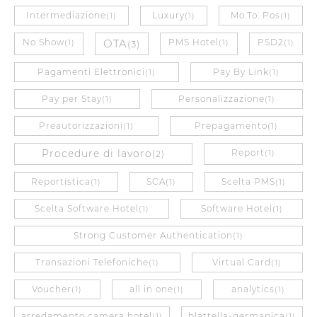
Intermediazione
Luxury
Mo.To. Pos
(1)
(1)
(1)
No Show
OTA
PMS Hotel
PSD2
(1)
(3)
(1)
(1)
Pagamenti Elettronici
Pay By Link
(1)
(1)
Pay per Stay
Personalizzazione
(1)
(1)
Preautorizzazioni
Prepagamento
(1)
(1)
Procedure di lavoro
Report
(2)
(1)
Reportistica
SCA
Scelta PMS
(1)
(1)
(1)
Scelta Software Hotel
Software Hotel
(1)
(1)
Strong Customer Authentication
(1)
Transazioni Telefoniche
Virtual Card
(1)
(1)
Voucher
all in one
analytics
(1)
(1)
(1)
arredamento camera hotel
blattella-germanica
(1)
(1)