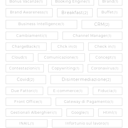
Bonus Vacanze
Booking Engine
Brand
(1)
(1)
(1)
Brand Awareness
Breakfast
Buffet
(1)
(2)
(1)
Business Intelligence
CRM
(1)
(2)
Cambiamenti
Channel Manager
(1)
(1)
ChargeBack
Chck in
Check in
(1)
(0)
(1)
Cloud
Comunicazione
Concept
(1)
(1)
(1)
Contestazioni
Copywriting
Coronavirus
(1)
(1)
(1)
Covid
Disintermediazione
(2)
(2)
Due Fattori
E-commerce
Fiducia
(1)
(1)
(1)
Front Office
Gateway di Pagamento
(1)
(1)
Gestionali Alberghieri
Google
Html
(1)
(1)
(1)
INAIL
Infortunio sul lavoro
(1)
(1)