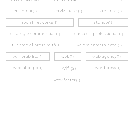
sentiment
servizi hotel
sito hotel
(1)
(1)
(1)
social networks
storico
(1)
(1)
strategie commerciali
successi professionali
(1)
(1)
turismo di prossimità
valore camera hotel
(1)
(1)
vulnerabilità
web
web agency
(1)
(1)
(1)
web albergo
wifi
wordpress
(1)
(2)
(1)
wow factor
(1)