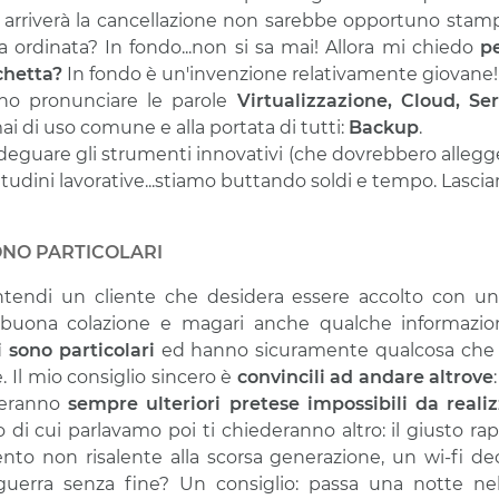
 arriverà la cancellazione non sarebbe opportuno stam
ra ordinata? In fondo...non si sa mai! Allora mi chiedo
p
chetta?
In fondo è un'invenzione relativamente giovane!
o pronunciare le parole
Virtualizzazione, Cloud, Ser
i di uso comune e alla portata di tutti:
Backup
.
eguare gli strumenti innovativi (che dovrebbero allegger
bitudini lavorative...stiamo buttando soldi e tempo. Lasc
SONO PARTICOLARI
intendi un cliente che desidera essere accolto con un 
buona colazione e magari anche qualche informazione..
ti sono particolari
ed hanno sicuramente qualcosa che n
 Il mio consiglio sincero è
convincili ad andare altrove
nzeranno
sempre ulteriori pretese impossibili da reali
o di cui parlavamo poi ti chiederanno altro: il giusto ra
to non risalente alla scorsa generazione, un wi-fi dec
guerra senza fine? Un consiglio: passa una notte nel