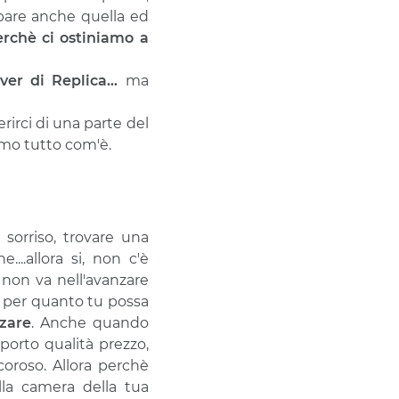
pare anche quella ed
erchè ci ostiniamo a
ver di Replica...
ma
irci di una parte del
iamo tutto com'è.
sorriso, trovare una
..allora si, non c'è
on va nell'avanzare
: per quanto tu possa
zzare
. Anche quando
pporto qualità prezzo,
oroso. Allora perchè
la camera della tua