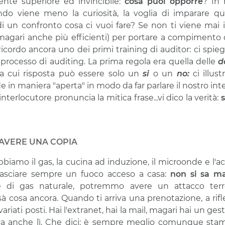
nte superiore ed invincibile:
cosa puoi opporre
? In 
ando viene meno la curiosità, la voglia di imparare qu
i un confronto cosa ci vuoi fare? Se non ti viene mai
magari anche più efficienti) per portare a compimento quel
icordo ancora uno dei primi training di auditor: ci spi
rocesso di auditing. La prima regola era quella delle
d
a cui risposta può essere solo un
si
o un
no:
ci illus
in maniera "aperta" in modo da far parlare il nostro int
nterlocutore pronuncia la mitica frase...vi dico la verità:
s
 AVERE UNA COPIA
bbiamo il gas, la cucina ad induzione, il microonde e l'
sciare sempre un fuoco acceso a casa:
non si sa m
ve di gas naturale, potremmo avere un attacco terror
issà cosa ancora. Quando ti arriva una prenotazione, a rif
svariati posti. Hai l'extranet, hai la mail, magari hai un ge
ta anche lì. Che dici: è sempre meglio comunque stam