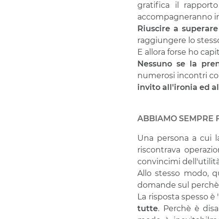
gratifica il rappo
accompagneranno in
Riuscire a superare 
raggiungere lo stess
E allora forse ho cap
Nessuno se la pre
numerosi incontri con
invito all'ironia ed 
ABBIAMO SEMPRE F
Una persona a cui 
riscontrava operazio
convincimi dell'utili
Allo stesso modo, qu
domande sul perchè d
La risposta spesso è
tutte
. Perchè è disa