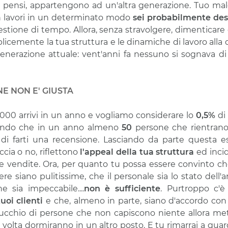
 ci pensi, appartengono ad un'altra generazione. Tuo m
n lavori in un determinato modo
sei probabilmente des
estione di tempo. Allora, senza stravolgere, dimenticare
licemente la tua struttura e le dinamiche di lavoro all
generazione attuale: vent'anni fa nessuno si sognava di c
E NON E' GIUSTA
0.000 arrivi in un anno e vogliamo considerare lo
0,5%
di
endo che in un anno almeno
50
persone che rientrano
à di farti una recensione. Lasciando da parte questa e
ccia o no, riflettono
l'appeal della tua struttura
ed inci
lle vendite. Ora, per quanto tu possa essere convinto che
re siano pulitissime, che il personale sia lo stato dell'a
 sia impeccabile....
non è sufficiente
. Purtroppo c'
uoi clienti
e che, almeno in parte, siano d'accordo con t
cchio di persone che non capiscono niente allora met
 volta dormiranno in un altro posto. E tu rimarrai a guard