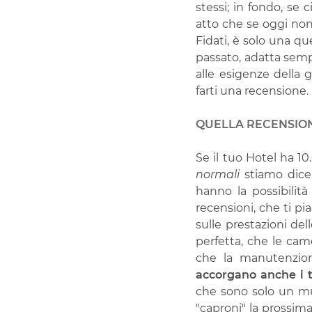
stessi; in fondo, se
atto che se oggi no
Fidati, è solo una qu
passato, adatta semp
alle esigenze della 
farti una recensione.
QUELLA RECENSION
Se il tuo Hotel ha 1
normali
stiamo dic
hanno la possibilit
recensioni, che ti pia
sulle prestazioni de
perfetta, che le came
che la manutenzione
accorgano anche i t
che sono solo un mu
"caproni" la prossima