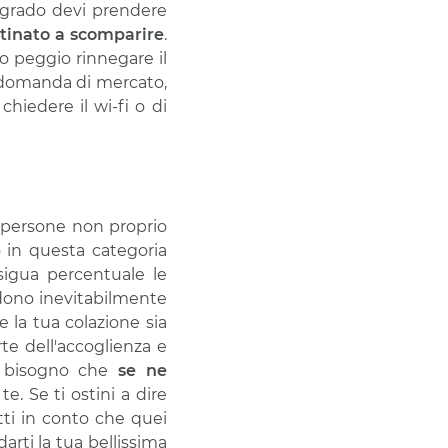
algrado devi prendere
tinato a scomparire
.
 o peggio rinnegare il
a domanda di mercato,
hiedere il wi-fi o di
 persone non proprio
 in questa categoria
sigua percentuale le
dono inevitabilmente
 la tua colazione sia
rte dell'accoglienza e
è bisogno che
se ne
e. Se ti ostini a dire
ti in conto che quei
arti la tua bellissima