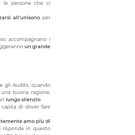
n le persone che ci
zarsi all'unisono
per
sso accompagnano i
 leggeranno
un grande
 gli Audits, quando
mi una buona ragione,
 un
lungo silenzio
.
 capita di dover fare
entemente amo più di
ti risponde in questo