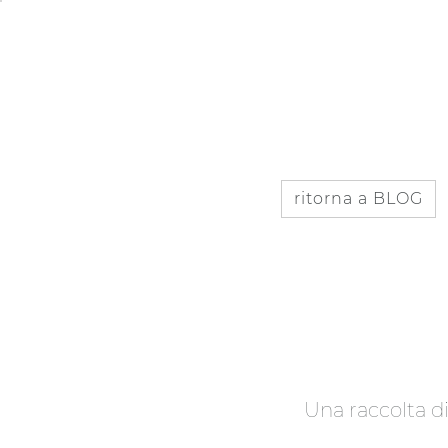
IT
EN
ISCRIVITI AL BLOG
ritorna a BLOG
U
n
a
r
a
c
c
o
l
t
a
d