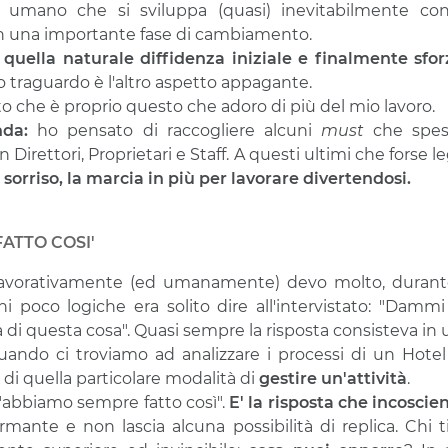
rto umano che si sviluppa (quasi) inevitabilmente co
 una importante fase di cambiamento.
quella naturale diffidenza iniziale e finalmente sfor
o traguardo è l'altro aspetto appagante.
ito che è proprio questo che adoro di più del mio lavoro.
nda:
ho pensato di raccogliere alcuni
must
che spe
 Direttori, Proprietari e Staff. A questi ultimi che forse
al sorriso, la marcia in più per lavorare divertendosi.
ATTO COSI'
lavorativamente (ed umanamente) devo molto, durante
ni poco logiche era solito dire all'intervistato: "Dam
tà di questa cosa". Quasi sempre la risposta consisteva in
ando ci troviamo ad analizzare i processi di un Hotel
i quella particolare modalità di
gestire un'attività
.
 "abbiamo sempre fatto così".
E' la risposta che incosci
rmante e non lascia alcuna possibilità di replica. Chi 