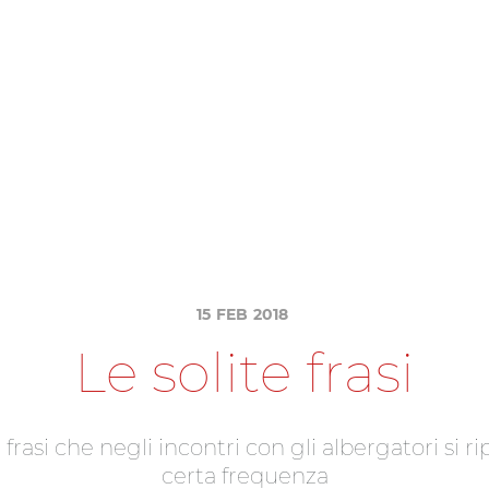
15
FEB
2018
L
e
s
o
l
i
t
e
f
r
a
s
i
i
f
r
a
s
i
c
h
e
n
e
g
l
i
i
n
c
o
n
t
r
i
c
o
n
g
l
i
a
l
b
e
r
g
a
t
o
r
i
s
i
r
i
c
e
r
t
a
f
r
e
q
u
e
n
z
a