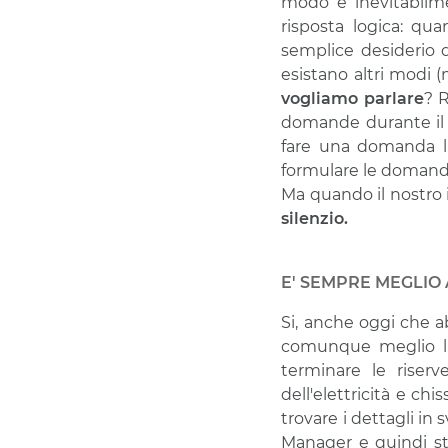
modo è inevitabilme
risposta logica: qu
semplice desiderio d
esistano altri modi (
vogliamo parlare
? R
domande durante il p
fare una domanda l
formulare le domande 
Ma quando il nostro i
silenzio.
E' SEMPRE MEGLIO
Si, anche oggi che a
comunque meglio la
terminare le riser
dell'elettricità e ch
trovare i dettagli in 
Manager e quindi s