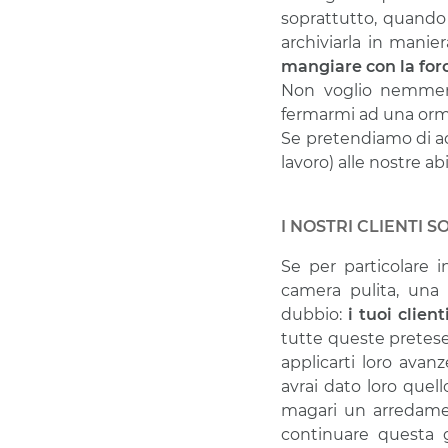
soprattutto, quando
archiviarla in manie
mangiare con la for
Non voglio nemmen
fermarmi ad una orma
Se pretendiamo di ad
lavoro) alle nostre a
I NOSTRI CLIENTI 
Se per particolare 
camera pulita, una 
dubbio:
i tuoi clien
tutte queste pretese.
applicarti loro ava
avrai dato loro quell
magari un arredamen
continuare questa 