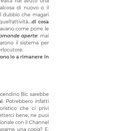
realtà hai avuto una
alcosa di nuovo o il
 il dubbio che magari
l'attività....
di cosa
egavano come porre le
omande aperte
: mai
trarono il sistema per
erlocutore.
ono io a rimanere in
accendino Bic sarebbe
ai
. Potrebbero infatti
istico che ci privi
letterci bene, ne puoi
stionale con il Channel
parne una copia? E,