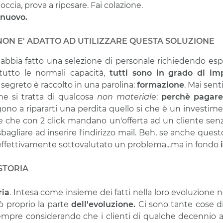
doccia, prova a riposare. Fai colazione.
 nuovo.
 NON E' ADATTO AD UTILIZZARE QUESTA SOLUZIONE
bbia fatto una selezione di personale richiedendo esp
tutto le normali capacità,
tutti sono in grado di imp
Il segreto è raccolto in una parolina:
formazione
. Mai sent
e si tratta di qualcosa
non materiale
:
perchè pagare
no a ripararti una perdita quello si che è un investim
 che con 2 click mandano un'offerta ad un cliente senza 
 sbagliare ad inserire l'indirizzo mail. Beh, se anche ques
 effettivamente sottovalutato un problema...ma in fondo
STORIA
ria
. Intesa come insieme dei fatti nella loro evoluzione 
ò proprio la parte
dell'evoluzione.
Ci sono tante cose di
empre considerando che i clienti di qualche decennio a