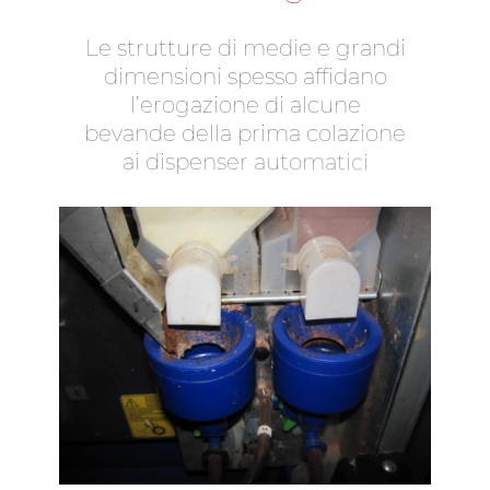
L
e
s
t
r
u
t
t
u
r
e
d
i
m
e
d
i
e
e
g
r
a
n
d
i
d
i
m
e
n
s
i
o
n
i
s
p
e
s
s
o
a
f
f
i
d
a
n
o
l
’
e
r
o
g
a
z
i
o
n
e
d
i
a
l
c
u
n
e
b
e
v
a
n
d
e
d
e
l
l
a
p
r
i
m
a
c
o
l
a
z
i
o
n
e
a
i
d
i
s
p
e
n
s
e
r
a
u
t
o
m
a
t
i
c
i