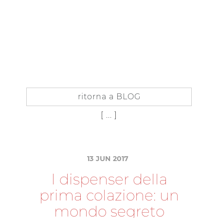
IT
EN
IN
SIDER
ISCRIVITI AL BLOG
ritorna a BLOG
[ ... ]
13
JUN
2017
I
d
i
s
p
e
n
s
e
r
d
e
l
l
a
p
r
i
m
a
c
o
l
a
z
i
o
n
e
:
u
n
m
o
n
d
o
s
e
g
r
e
t
o