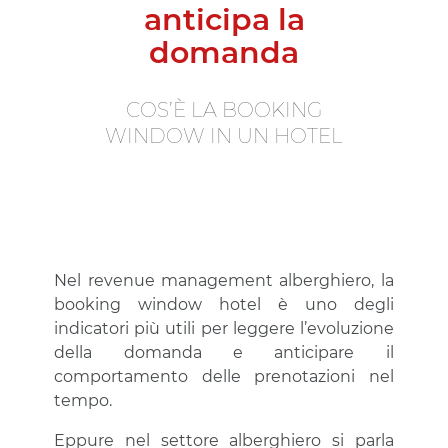
a
n
t
i
c
i
p
a
l
a
d
o
m
a
n
d
a
C
O
S
’
È
L
A
B
O
O
K
I
N
G
W
I
N
D
O
W
I
N
U
N
H
O
T
E
L
Nel revenue management alberghiero, la
booking window hotel è uno degli
indicatori più utili per leggere l’evoluzione
della domanda e anticipare il
comportamento delle prenotazioni nel
tempo.
Eppure nel settore alberghiero si parla