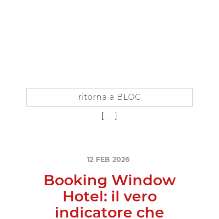
IT
EN
IN
SIDER
ISCRIVITI AL BLOG
ritorna a BLOG
[ ... ]
12
FEB
2026
B
o
o
k
i
n
g
W
i
n
d
o
w
H
o
t
e
l
:
i
l
v
e
r
o
i
n
d
i
c
a
t
o
r
e
c
h
e