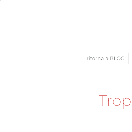
IT
EN
ISCRIVITI AL BLOG
ritorna a BLOG
T
r
o
p