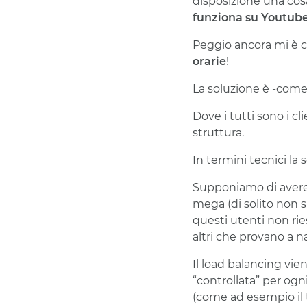
disposizione una co
funziona su Youtube
Peggio ancora mi è ca
orarie
!
La soluzione è -come
Dove i tutti sono i cl
struttura.
In termini tecnici la
Supponiamo di avere 
mega (di solito non 
questi utenti non ri
altri che provano a n
Il load balancing vie
“controllata” per ogn
(come ad esempio il 