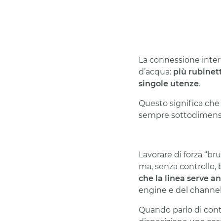
La connessione inte
d’acqua:
più rubine
singole utenze
.
Questo significa che 
sempre sottodimensio
Lavorare di forza “b
ma, senza controllo,
che la linea serve an
engine e del channel
Quando parlo di contr