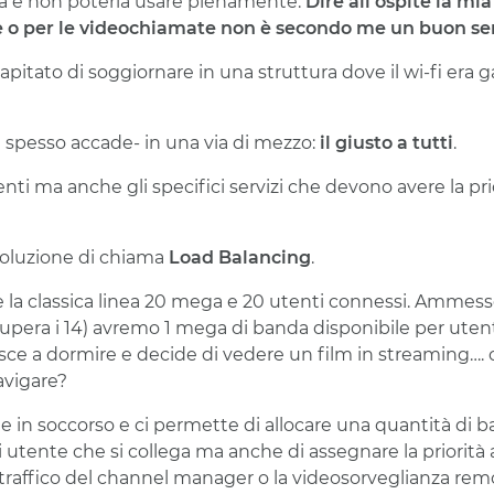
sa e non poterla usare pienamente.
Dire all’ospite la m
 o per le videochiamate non è secondo me un buon ser
pitato di soggiornare in una struttura dove il wi-fi era g
 spesso accade- in una via di mezzo:
il giusto a tutti
.
ienti ma anche gli specifici servizi che devono avere la pri
 soluzione di chiama
L
oad Balancing
.
la classica linea 20 mega e 20 utenti connessi. Ammess
supera i 14) avremo 1 mega di banda disponibile per uten
esce a dormire e decide di vedere un film in streaming…. 
avigare?
ne in soccorso e ci permette di allocare una quantità di 
i utente che si collega ma anche di assegnare la priorità 
traffico del channel manager o la videosorveglianza remo