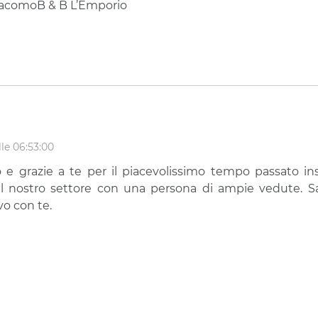
giacomoB & B L’Emporio
lle 06:53:00
e grazie a te per il piacevolissimo tempo passato in
l nostro settore con una persona di ampie vedute. S
vo con te.