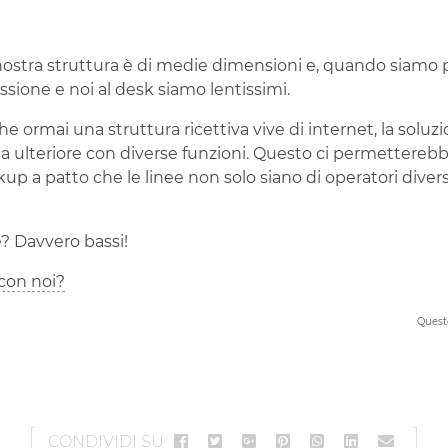
stra struttura è di medie dimensioni e, quando siamo pien
sione e noi al desk siamo lentissimi.
 ormai una struttura ricettiva vive di internet, la solu
ea ulteriore con diverse funzioni. Questo ci permettereb
up a patto che le linee non solo siano di operatori diver
e? Davvero bassi!
 con noi?
Questo
CONDIVIDI SU