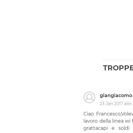
TROPPE
giangiacomo
23 Jan 2017 alle
Ciao Francesco,Vole
lavoro della linea wi
grattacapi e soldi