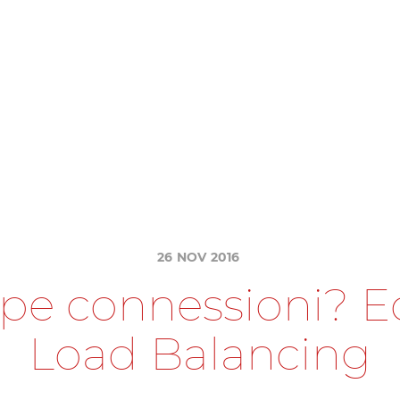
26
NOV
2016
p
e
c
o
n
n
e
s
s
i
o
n
i
?
E
L
o
a
d
B
a
l
a
n
c
i
n
g