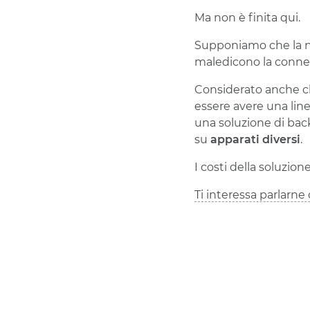
Ma non è finita qui.
Supponiamo che la no
maledicono la connes
Considerato anche che
essere avere una lin
una soluzione di back
su
apparati diversi
.
I costi della soluzion
Ti interessa parlarne