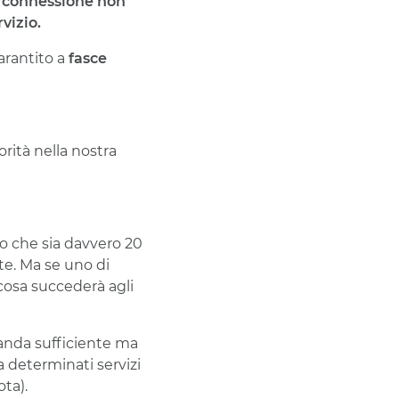
ia connessione non
vizio.
arantito a
fasce
orità nella nostra
o che sia davvero 20
te. Ma se uno di
cosa succederà agli
banda sufficiente ma
a determinati servizi
ta).