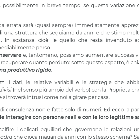
e, possibilmente in breve tempo, se questa variazion
lta errata sarà (quasi sempre) immediatamente apprezz
e di una struttura che seguiamo da anni e che stimo mol
à
. In sostanza, cioè, le quello che resta invenduto 
mediabilmente perso.
nservare
e, tantomeno, possiamo aumentare successiv
 recuperare quanto perduto: sotto questo aspetto, è chia
ma produttivo rigido
.
i i dati, le relative variabili e le strategie che abb
ivisi
(nel senso più ampio del verbo) con la Proprietà ch
 si troverà intrusi come noi a girare per casa.
o di consulenza non è fatto solo di numeri. Ed ecco la p
de interagire con persone reali e con le loro legittime a
lfire i delicati equilibri che governano le relazioni 
uadra
che gioca magari da anni con lo stesso schema? Sa