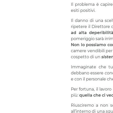
Il problema è capir
esiti positivi.
Il danno di una sce
ripetere il Direttor
ad alta deperibilit
pomeriggio sarà irri
Non lo possiamo co
camere vendibili per
cospetto di un
siste
Immaginate che tutt
debbano essere
cond
e con il personale che
Per fortuna, il lavor
più:
quella che ci ve
Riusciremo a non sca
all’interno di una
sq