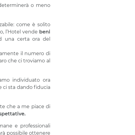
e determinerà o meno
abile: come è solito
to, l’Hotel vende
beni
ad una certa ora del
amente il numero di
ro che ci troviamo al
iamo individuato ora
e ci sta dando fiducia
arte che a me piace di
spettative.
umane e professionali
rà possibile ottenere