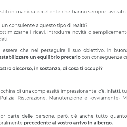
stiti in maniera eccellente che hanno sempre lavorato 
 un consulente a questo tipo di realtà?
ottimizzarne i ricavi, introdurre novità o semplicement
dati
.
essere che nel perseguire il suo obiettivo, in buona
estabilizzare un equilibrio precario
con conseguenze ca
stro discorso, in sostanza, di cosa ti occupi?
.
hina di una complessità impressionante: c’è, infatti, tutt
a, Pulizia, Ristorazione, Manutenzione e -ovviamente-
or parte delle persone, però, c’è anche tutto quanto
poralmente
precedente
al vostro arrivo in albergo
.