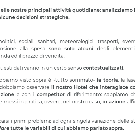
elle nostre principali attività quotidiane: analizziamo 
 alcune decisioni strategiche.
litici, sociali, sanitari, meteorologici, trasporti, even
nsione alla spesa
sono solo alcuni
degli elementi
da ed il prezzo di vendita.
questi dati vanno in un certo senso
contestualizzati
.
abbiamo visto sopra è -tutto sommato-
la teoria
, la fa
 dobbiamo osservare
il nostro Hotel che interagisce 
azione
e con i
competitor
di riferimento: sappiamo ch
 messi in pratica, ovvero, nel nostro caso,
in azione
all’
arsi i primi problemi: ad
ogni singola variazione delle s
lare
tutte le variabili di cui abbiamo parlato sopra.