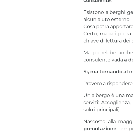
consulente
.
Esistono alberghi ge
alcun aiuto esterno.
Cosa potrà apportare
Certo, magari potrà 
chiave di lettura dei 
Ma potrebbe anche 
consulente vada
a d
Si, ma tornando al no
Proverò a rispondere
Un albergo è una macc
servizi: Accoglienz
solo i principali).
Nascosto alla maggi
prenotazione
, tem