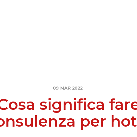
09
MAR
2022
C
o
s
a
s
i
g
n
i
f
i
c
a
f
a
r
o
n
s
u
l
e
n
z
a
p
e
r
h
o
t