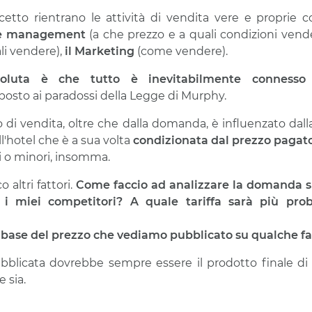
cetto rientrano le attività di vendita vere e proprie
e management
(a che prezzo e a quali condizioni vend
li vendere),
il Marketing
(come vendere).
soluta è che tutto è inevitabilmente conness
osto ai paradossi della Legge di Murphy.
o di vendita, oltre che dalla domanda, è influenzato dal
l'hotel che è a sua volta
condizionata dal prezzo pagat
i o minori, insomma.
 altri fattori.
Come faccio ad analizzare la domanda s
 i miei competitori? A quale tariffa sarà più pro
la base del prezzo che vediamo pubblicato su qualche f
 pubblicata dovrebbe sempre essere il prodotto finale d
 sia.