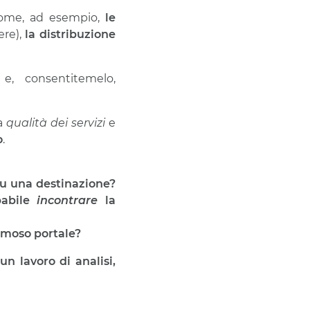
 come, ad esempio,
le
ere),
la distribuzione
o
e, consentitemelo,
la
qualità dei servizi
e
o
.
u una destinazione?
babile
incontrare
la
amoso portale?
i
un lavoro di analisi,