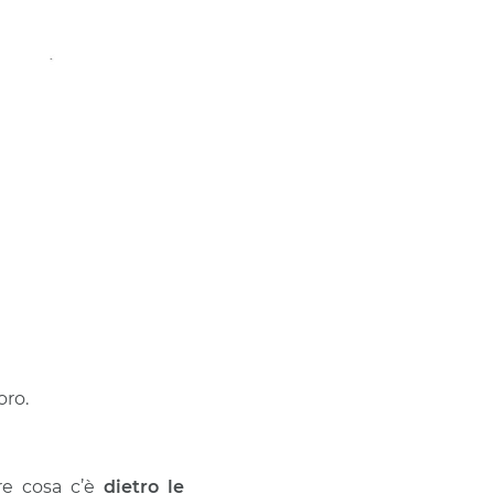
oro.
re cosa c’è
dietro le