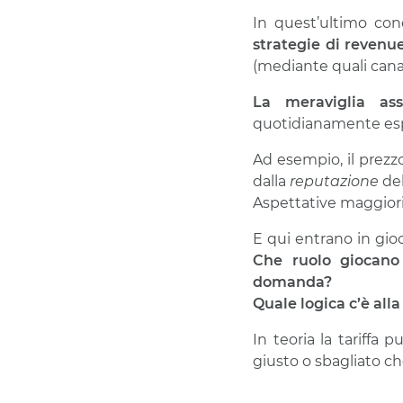
In quest’ultimo con
strategie di
revenu
(mediante quali cana
La meraviglia as
quotidianamente esp
Ad esempio, il prezz
dalla
reputazione
del
Aspettative maggior
E qui entrano in gioco
Che ruolo giocano
domanda?
Quale logica c’è al
In teoria la tariffa
giusto o sbagliato che