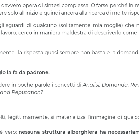
 davvero opera di sintesi complessa. O forse perché in re
e solo all’inizio e quindi ancora alla ricerca di molte risp
gli sguardi di qualcuno (solitamente mia moglie) che 
o lavoro, cerco in maniera maldestra di descriverlo come
mente- la risposta quasi sempre non basta e la domand
gio la fa da padrone.
ere in poche parole i concetti di
Analisi, Domanda, R
Brand Reputation?
.
i, legittimamente, si materializza l’immagine di qualc
 è vero:
nessuna struttura alberghiera ha necessaria