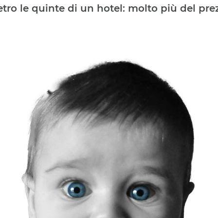
e
t
r
o
l
e
q
u
i
n
t
e
d
i
u
n
h
o
t
e
l
:
m
o
l
t
o
p
i
ù
d
e
l
p
r
e