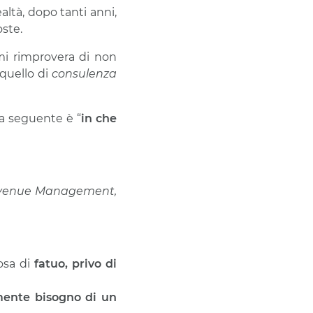
altà, dopo tanti anni,
oste.
mi rimprovera di non
 quello di
consulenza
a seguente è “
in che
evenue Management,
osa di
fatuo, privo di
mente bisogno di un