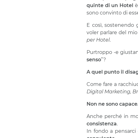
quinte di un Hotel
è
sono convinto di esser
E così, sostenendo 
voler parlare del mi
per Hotel
.
Purtroppo -e giusta
senso
”?
A quel punto il disa
Come fare a racchiud
Digital Marketing, 
Non ne sono capace
Anche perché in molt
consistenza
.
In fondo a pensarci